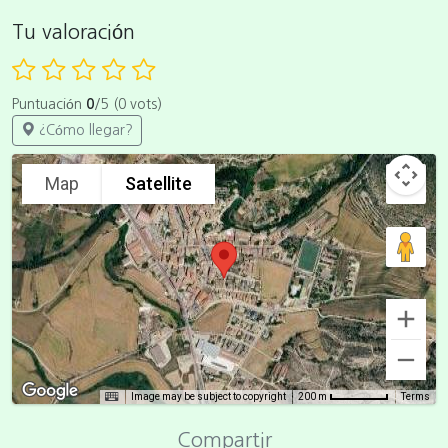
Tu valoración
Puntuación
0
/5 (0 vots)
¿Cómo llegar?
Map
Satellite
Image may be subject to copyright
Terms
200 m
Compartir