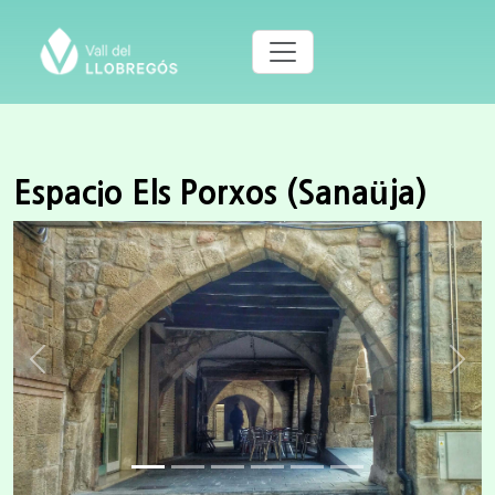
Espacio Els Porxos (Sanaüja)
Previous
Next