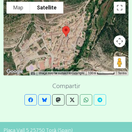
Map
Satellite
Image may be subject to copyright
Terms
100 m
Compartir
Plaça Vall 5 25750 Torà (Spain)