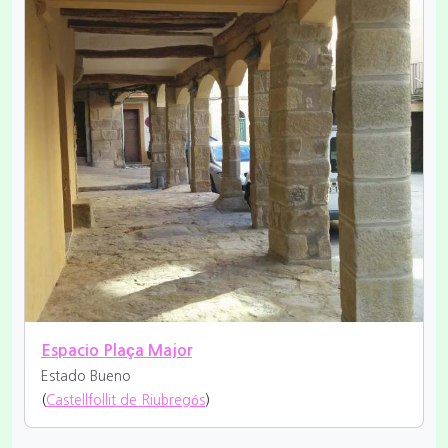
Espacio Plaça Major
Estado Bueno
(
Castellfollit de Riubregós
)