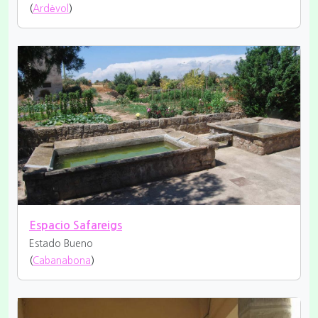
(
Ardèvol
)
Espacio Safareigs
Estado Bueno
(
Cabanabona
)