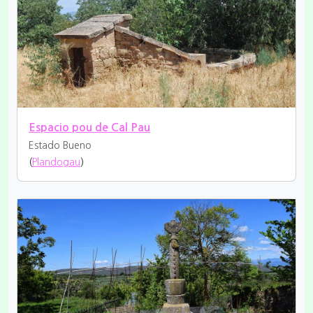
Espacio pou de Cal Pau
Estado Bueno
(
Plandogau
)