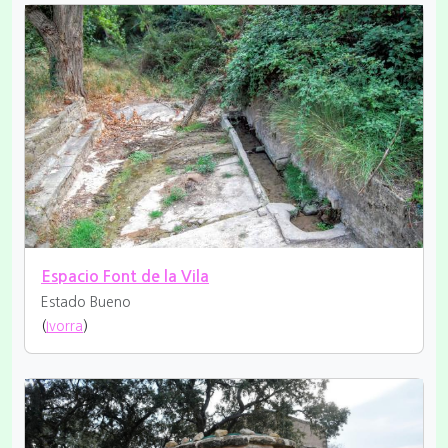
Espacio Font de la Vila
Estado Bueno
(
Ivorra
)