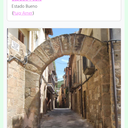
Estado Bueno
(
Puig-Arner
)