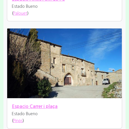
Estado Bueno
(
Palouet
)
Espacio Carrer i plaça
Estado Bueno
(
Pinós
)