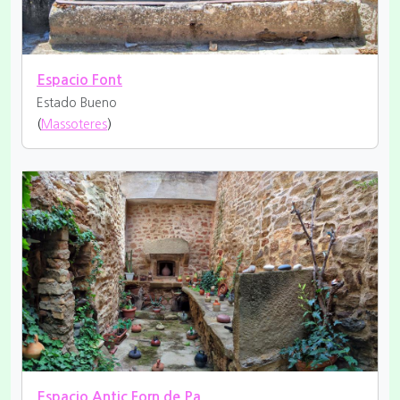
Espacio Font
Estado Bueno
(
Massoteres
)
Espacio Antic Forn de Pa