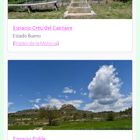
Espacio Creu del Captaire
Estado Bueno
(
Prades de la Molsosa
)
Espacio Poble