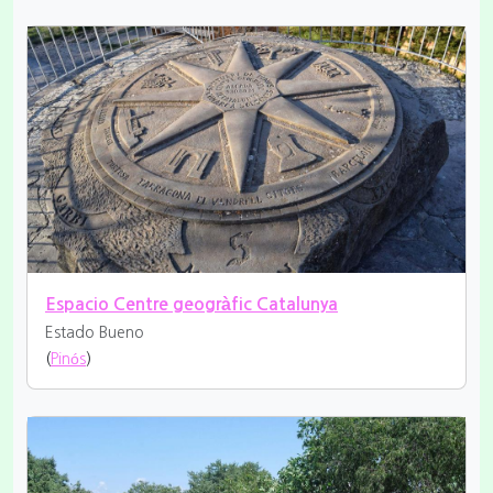
Espacio Centre geogràfic Catalunya
Estado Bueno
(
Pinós
)