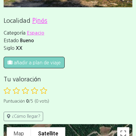
Localidad
Pinós
Categoría
Espacio
Estado
Bueno
Siglo
XX
añadir a plan de viaje
Tu valoración
Puntuación
0
/5 (0 vots)
¿Cómo llegar?
Map
Satellite