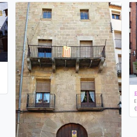
E
E
(