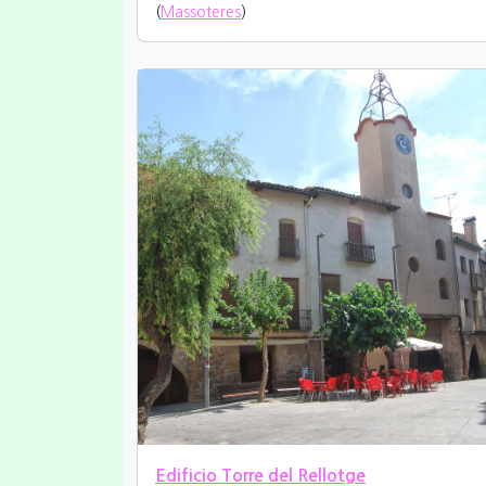
(
Massoteres
)
Edificio Torre del Rellotge