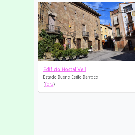
Edificio Hostal Vell
Estado Bueno
Estilo Barroco
(
Torà
)