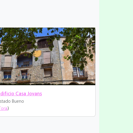
dificio Casa Jovans
stado Bueno
Torà
)