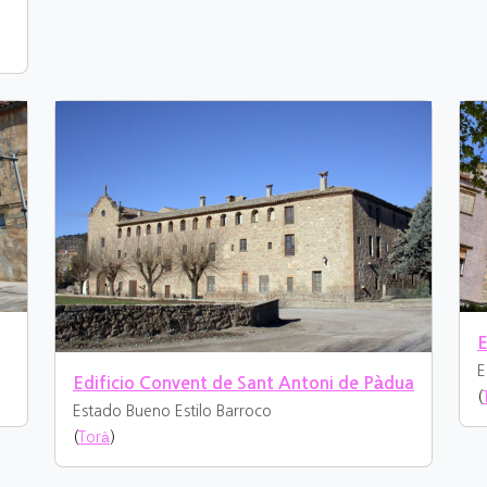
E
E
Edificio Convent de Sant Antoni de Pàdua
(
Estado Bueno
Estilo Barroco
(
Torà
)