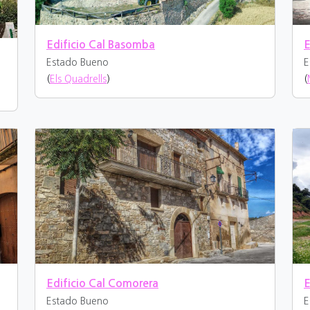
Edificio Cal Basomba
E
Estado Bueno
E
(
Els Quadrells
)
(
Edificio Cal Comorera
E
Estado Bueno
E