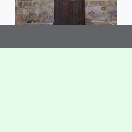
Edificio Cal Guatlles
Estado Bueno
(
Torà
)