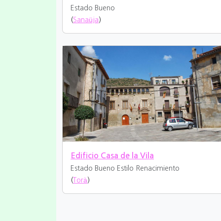
Estado Bueno
(
Sanaüja
)
Edificio Casa de la Vila
Estado Bueno
Estilo Renacimiento
(
Torà
)