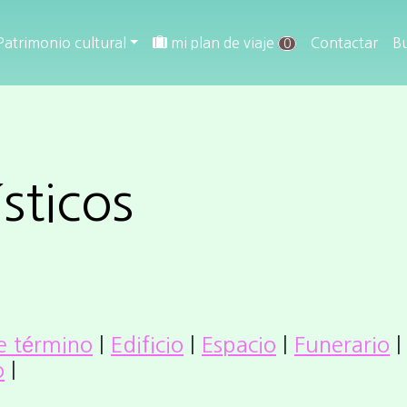
Patrimonio cultural
mi plan de viaje
Contactar
B
0
sticos
e término
|
Edificio
|
Espacio
|
Funerario
o
|