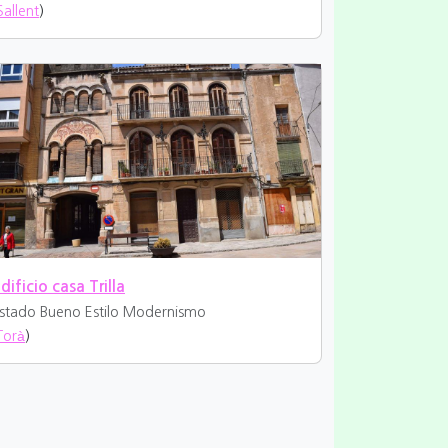
Sallent
)
dificio casa Trilla
stado Bueno
Estilo Modernismo
Torà
)