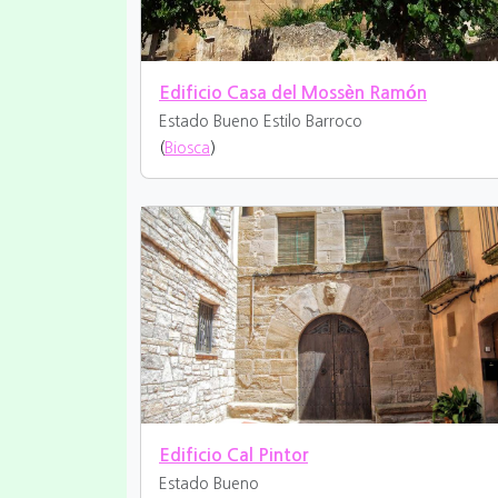
Edificio Casa del Mossèn Ramón
Estado Bueno
Estilo Barroco
(
Biosca
)
Edificio Cal Pintor
Estado Bueno