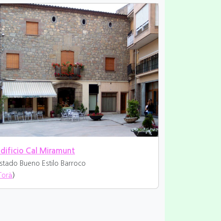
dificio Cal Miramunt
stado Bueno
Estilo Barroco
Torà
)