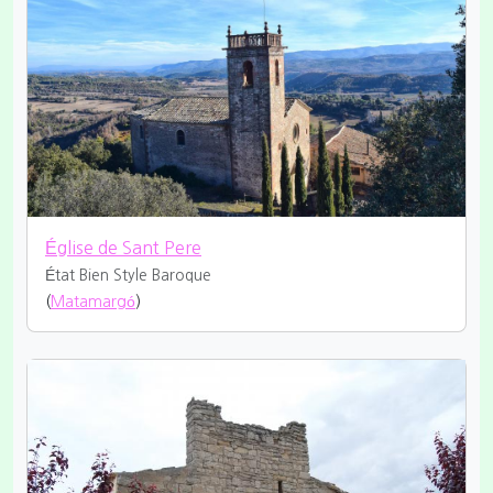
Église de Sant Pere
État Bien
Style Baroque
(
Matamargó
)